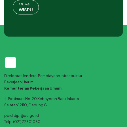
APLIKASI
WISPU
Direktorat Jenderal Pembiayaan Infrastruktur
Pekerjaan Umum
Kementerian Pekerjaan Umum
Jl. Pattimura No. 20 Kebayoran Baru Jakarta
Selatan 12110, Gedung G
ppid.djpi@pu.go.id
Telp: (021) 72801060