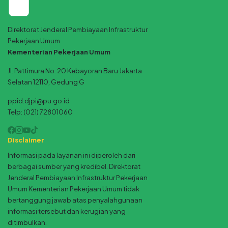
Direktorat Jenderal Pembiayaan Infrastruktur
Pekerjaan Umum
Kementerian Pekerjaan Umum
Jl. Pattimura No. 20 Kebayoran Baru Jakarta
Selatan 12110, Gedung G
ppid.djpi@pu.go.id
Telp: (021) 72801060
Disclaimer
Informasi pada layanan ini diperoleh dari
berbagai sumber yang kredibel. Direktorat
Jenderal Pembiayaan Infrastruktur Pekerjaan
Umum Kementerian Pekerjaan Umum tidak
bertanggung jawab atas penyalahgunaan
informasi tersebut dan kerugian yang
ditimbulkan.