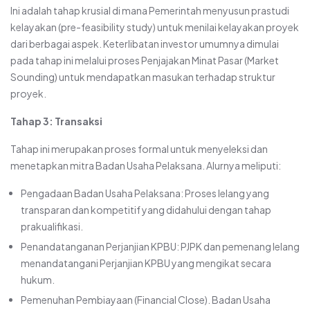
Ini adalah tahap krusial di mana Pemerintah menyusun prastudi
kelayakan (pre-feasibility study) untuk menilai kelayakan proyek
dari berbagai aspek. Keterlibatan investor umumnya dimulai
pada tahap ini melalui proses Penjajakan Minat Pasar (Market
Sounding) untuk mendapatkan masukan terhadap struktur
proyek.
Tahap 3: Transaksi
Tahap ini merupakan proses formal untuk menyeleksi dan
menetapkan mitra Badan Usaha Pelaksana. Alurnya meliputi:
Pengadaan Badan Usaha Pelaksana: Proses lelang yang
transparan dan kompetitif yang didahului dengan tahap
prakualifikasi.
Penandatanganan Perjanjian KPBU: PJPK dan pemenang lelang
menandatangani Perjanjian KPBU yang mengikat secara
hukum.
Pemenuhan Pembiayaan (Financial Close). Badan Usaha