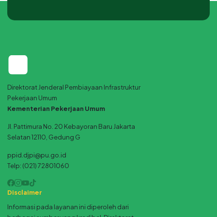
Direktorat Jenderal Pembiayaan Infrastruktur
Pekerjaan Umum
Kementerian Pekerjaan Umum
Jl. Pattimura No. 20 Kebayoran Baru Jakarta
Selatan 12110, Gedung G
ppid.djpi@pu.go.id
Telp: (021) 72801060
Disclaimer
Informasi pada layanan ini diperoleh dari