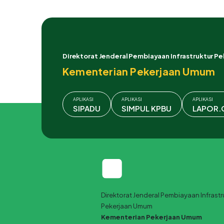
Direktorat Jenderal Pembiayaan Infrastruktur P
Kementerian Pekerjaan Umum
APLIKASI
APLIKASI
APLIKASI
SIPADU
SIMPUL KPBU
LAPOR.
Direktorat Jenderal Pembiayaan Infrastr
Pekerjaan Umum
Kementerian Pekerjaan Umum