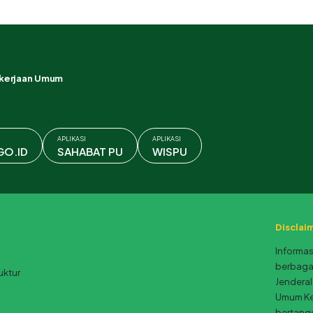
ekerjaan Umum
APLIKASI
APLIKASI
GO.ID
SAHABAT PU
WISPU
Disclai
Informas
berbagai
uktur
Jenderal
Umum Ke
bertang