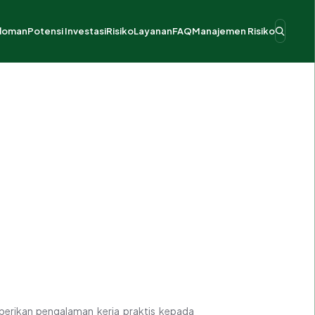
doman
Potensi Investasi
Risiko
Layanan
FAQ
Manajemen Risiko
dan Kelembagaan KPBU
anduan Investasi
Proyek Penyiapan dan Siap Ditawarkan
es KPBU
ukungan Pemerintah
Proyek Konstruksi dan Operasi
mbiayaan
enjaminan Pemerintah
Sektor Air Minum
egulasi
rakarsa Badan Usaha
erikan pengalaman kerja praktis kepada