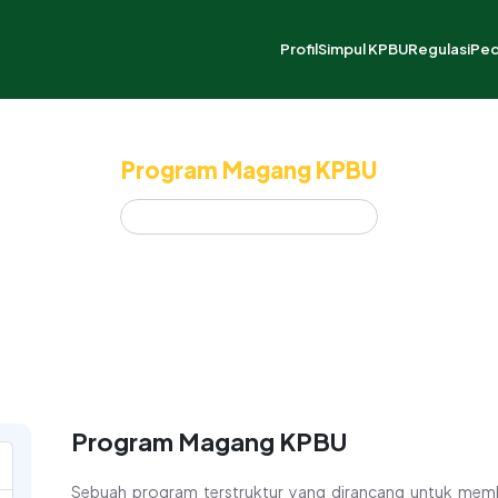
Profil
Simpul KPBU
Regulasi
Pe
Tugas dan Fungsi
Tentang Simpul KPBU
Struktur 
P
Struktur Organisasi
Alur Pros
D
Program Magang KPBU
Skema Pe
P
Home
Program Magang KPBU
Pustaka R
P
Program Magang KPBU
Sebuah program terstruktur yang dirancang untuk memb