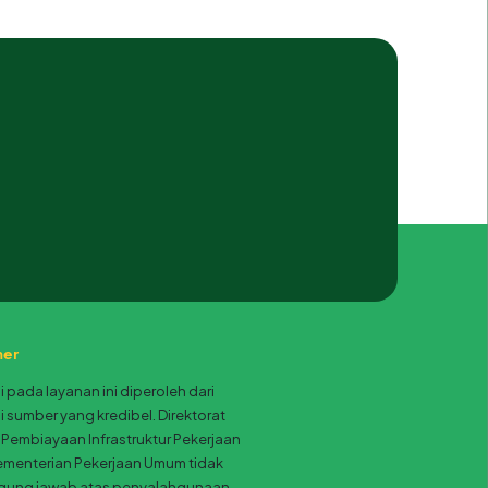
mer
i pada layanan ini diperoleh dari
 sumber yang kredibel. Direktorat
 Pembiayaan Infrastruktur Pekerjaan
menterian Pekerjaan Umum tidak
gung jawab atas penyalahgunaan