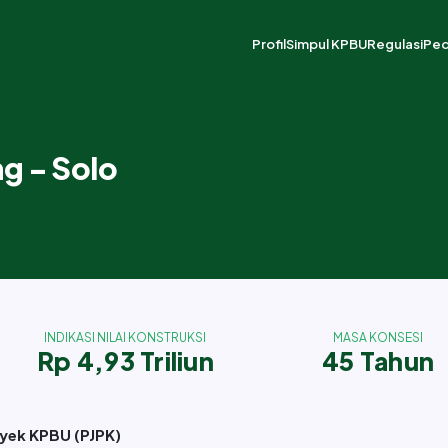
Profil
Simpul KPBU
Regulasi
Pe
Tugas dan Fungsi
Tentang Simpul KPBU
Struktur 
P
Struktur Organisasi
Alur Pros
D
ng - Solo
Skema Pe
P
Pustaka R
P
INDIKASI NILAI KONSTRUKSI
MASA KONSESI
Rp 4,93 Triliun
45 Tahun
yek KPBU (PJPK)