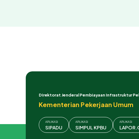
Direktorat Jenderal Pembiayaan Infrastruktur P
Kementerian Pekerjaan Umum
APLIKASI
APLIKASI
APLIKASI
SIPADU
SIMPUL KPBU
LAPOR.