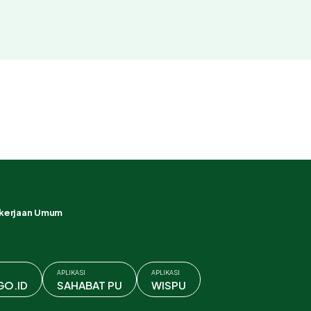
ekerjaan Umum
APLIKASI
APLIKASI
GO.ID
SAHABAT PU
WISPU