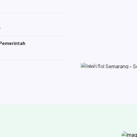
)
Pemerintah
Jalan dan Jem
Jalan Tol