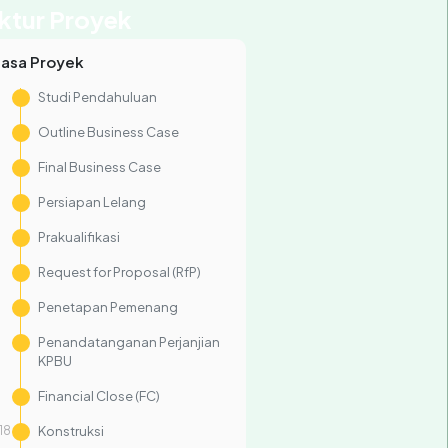
ktur Proyek
masa Proyek
Studi Pendahuluan
Outline Business Case
Final Business Case
Persiapan Lelang
Prakualifikasi
Request for Proposal (RfP)
Penetapan Pemenang
Penandatanganan Perjanjian
KPBU
Financial Close (FC)
18
Konstruksi