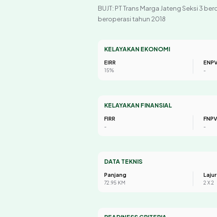
BUJT: PT Trans Marga Jateng Seksi 3 be
beroperasi tahun 2018
KELAYAKAN EKONOMI
EIRR
ENP
15%
-
KELAYAKAN FINANSIAL
FIRR
FNP
-
-
DATA TEKNIS
Panjang
Lajur
72.95 KM
2 X 2