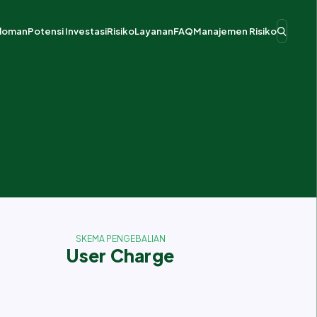
doman
Potensi Investasi
Risiko
Layanan
FAQ
Manajemen Risiko
dan Kelembagaan KPBU
anduan Investasi
Proyek Penyiapan dan Siap Ditawarkan
es KPBU
ukungan Pemerintah
Proyek Konstruksi dan Operasi
mbiayaan
enjaminan Pemerintah
Sektor Air Minum
egulasi
rakarsa Badan Usaha
SKEMA PENGEBALIAN
User Charge