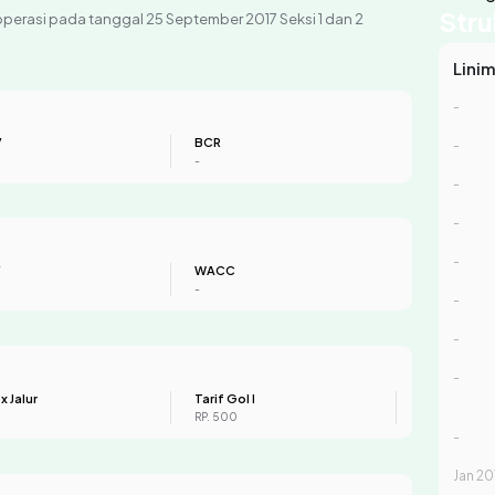
Stru
roperasi pada tanggal 25 September 2017 Seksi 1 dan 2
Lini
-
V
BCR
-
-
-
-
-
V
WACC
-
-
-
-
 x Jalur
Tarif Gol I
RP. 500
-
Jan 20