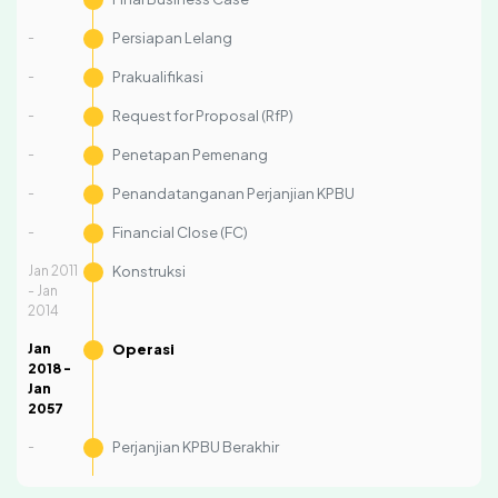
-
Persiapan Lelang
-
Prakualifikasi
-
Request for Proposal (RfP)
-
Penetapan Pemenang
-
Penandatanganan Perjanjian KPBU
-
Financial Close (FC)
Jan 2011
Konstruksi
- Jan
2014
Jan
Operasi
2018 -
Jan
2057
-
Perjanjian KPBU Berakhir