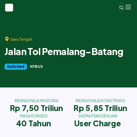
Jawa Tengah
Jalan Tol Pemalang-Batang
Solicited
KPBUS
INDIKASI NILAI INVESTASI
INDIKASI NILAI KONSTRUKSI
Rp 7,50 Triliun
Rp 5,85 Triliun
MASA KONSESI
SKEMA PENGEBALIAN
40 Tahun
User Charge