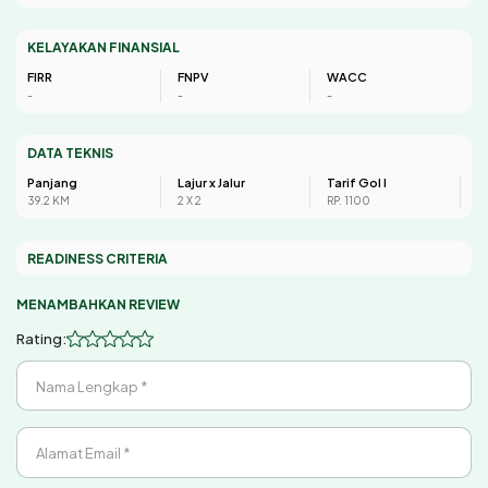
KELAYAKAN FINANSIAL
FIRR
FNPV
WACC
-
-
-
DATA TEKNIS
Panjang
Lajur x Jalur
Tarif Gol I
39.2 KM
2 X 2
RP. 1100
READINESS CRITERIA
MENAMBAHKAN REVIEW
Rating:
Nama Lengkap *
Alamat Email *