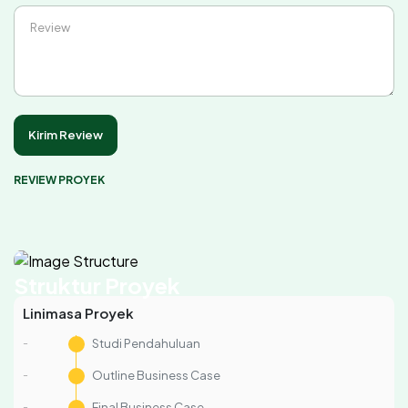
Review
Kirim Review
REVIEW PROYEK
Struktur Proyek
Linimasa Proyek
-
Studi Pendahuluan
-
Outline Business Case
-
Final Business Case