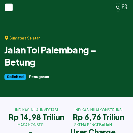
Sumatera Selatan
Jalan Tol Palembang –
Betung
Solicited
Penugasan
INDIKASI NILAI INVESTASI
INDIKASI NILAI KONSTRUKSI
Rp 14,98 Triliun
Rp 6,76 Triliun
MASA KONSESI
SKEMA PENGEBALIAN
-
User Charge