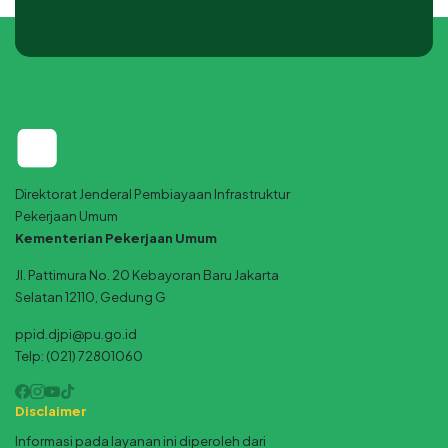
Direktorat Jenderal Pembiayaan Infrastruktur
Pekerjaan Umum
Kementerian Pekerjaan Umum
Jl. Pattimura No. 20 Kebayoran Baru Jakarta
Selatan 12110, Gedung G
ppid.djpi@pu.go.id
Telp: (021) 72801060
Disclaimer
Informasi pada layanan ini diperoleh dari