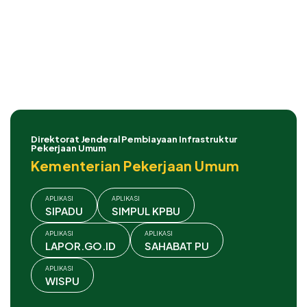
Direktorat Jenderal Pembiayaan Infrastruktur
Pekerjaan Umum
Kementerian Pekerjaan Umum
APLIKASI
APLIKASI
SIPADU
SIMPUL KPBU
APLIKASI
APLIKASI
LAPOR.GO.ID
SAHABAT PU
APLIKASI
WISPU