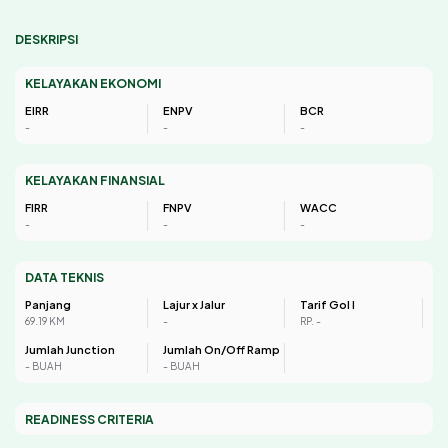
DESKRIPSI
KELAYAKAN EKONOMI
EIRR
ENPV
BCR
-
-
-
KELAYAKAN FINANSIAL
FIRR
FNPV
WACC
-
-
-
DATA TEKNIS
Panjang
Lajur x Jalur
Tarif Gol I
69.19 KM
-
RP. -
Jumlah Junction
Jumlah On/Off Ramp
- BUAH
- BUAH
READINESS CRITERIA